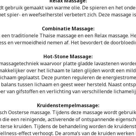
Relax Massage:
t gebruik gemaakt van warme olie. De spieren en het onder
het spier- en weefselherstel verbetert zich. Deze massage i
Combinatie Massage:
een traditionele Thaise massage en een Relax massage. He
ess en vermoeidheid nemen af. Het bevordert de doorbloedin
Hot-Stone Massage:
massagetechniek waarvoor platte gladde lavastenen worde
akkelijker over het lichaam te laten glijden wordt een mil
lichaam geplaatst. Deze punten reguleren de energiestrome
alans tussen lichaam en geest weer hersteld. Naast ontsp
er van gifstoffen en verlichting van verschillende lichameli
Kruidenstempelmassage:
sch Oosterse massage. Tijdens deze massage wordt gebruik 
die een reinigende, activerende of ontspannende eigensch
sterse kruiden. Tijdens de behandeling worden de kruiden
ellness-effect verhoogt. De aroma’s van de kruiden werken