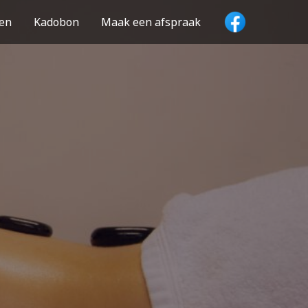
zen
Kadobon
Maak een afspraak