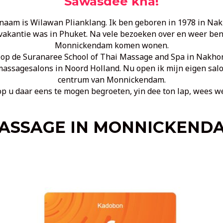
Sawasdee kha!
 naam is Wilawan Plianklang. Ik ben geboren in 1978 in Na
vakantie was in Phuket. Na vele bezoeken over en weer ben i
Monnickendam komen wonen.
 op de Suranaree School of Thai Massage and Spa in Nakhon
massagesalons in Noord Holland. Nu open ik mijn eigen salo
centrum van Monnickendam.
op u daar eens te mogen begroeten, yin dee ton lap, wees w
ASSAGE IN MONNICKEND